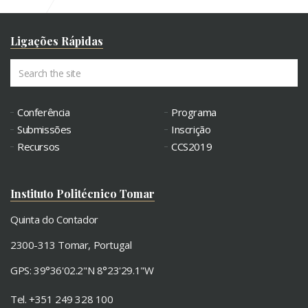
Ligações Rápidas
Conferência
Programa
Submissões
Inscrição
Recursos
CCS2019
Instituto Politécnico Tomar
Quinta do Contador
2300-313 Tomar, Portugal
GPS: 39°36'02.2"N 8°23'29.1"W
Tel. +351 249 328 100